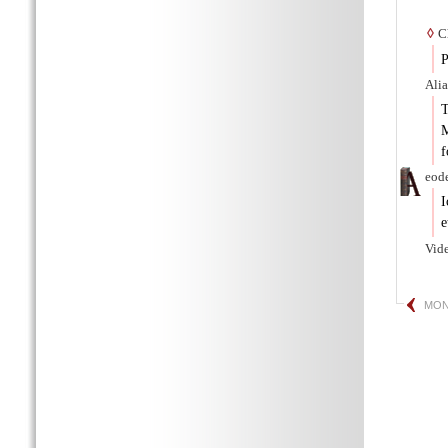
◊
Ch
P
Alia
T
M
f
eode
I
e
Vide
MON