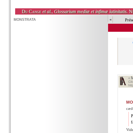
Du Cange
et al.
,
Glossarium mediæ et infimæ latinitatis
. N
«
Prés
«
Glo
ht
MO
cæd
P
f
Vid