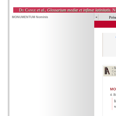
Du Cange
et al.
,
Glossarium mediæ et infimæ latinitatis
. N
«
Prés
«
Ca
t. 
MO
4. B
I
v