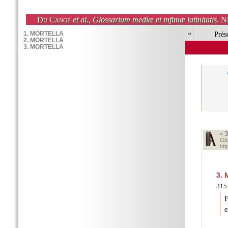
Du Cange
et al.
,
Glossarium mediæ et infimæ latinitatis
. N
«
Prés
«
Glo
ht
3.
M
315 
F
e