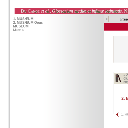
Du Cange
et al.
,
Glossarium mediæ et infimæ latinitatis
. N
«
Prés
«
Glo
ht
2.
1. 