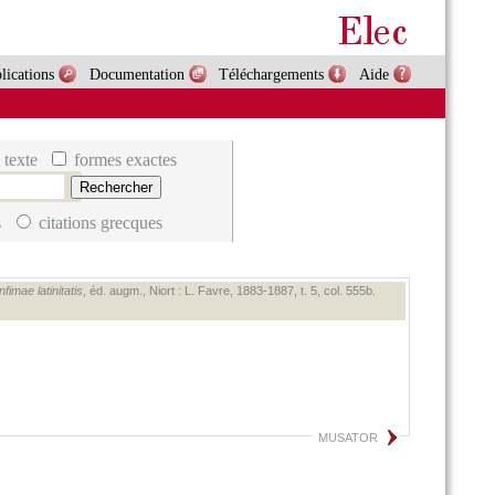
lications
Documentation
Téléchargements
Aide
 texte
formes exactes
s
citations grecques
imae latinitatis
, éd. augm., Niort : L. Favre, 1883‑1887, t. 5, col. 555b.
MUSATOR