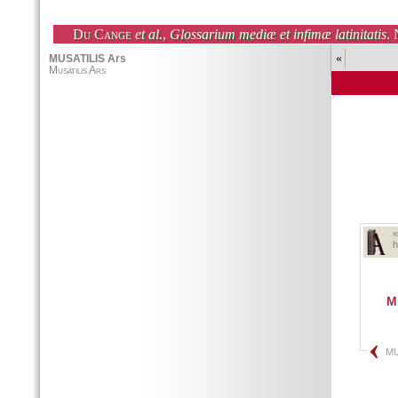
Du Cange
et al.
,
Glossarium mediæ et infimæ latinitatis
. 
«
h
M
MU