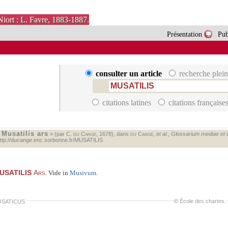
Niort : L. Favre, 1883-1887.
Présentation
Pub
consulter un article
recherche plein
citations latines
citations française
Musatilis ars
«
» (par C.
du Cange
, 1678), dans
du Cange
,
et al.
,
Glossarium mediae et inf
ttp://ducange.enc.sorbonne.fr/MUSATILIS
USATILIS
Ars
. Vide in
Musivum
.
©
École des chartes
.
SATICUS