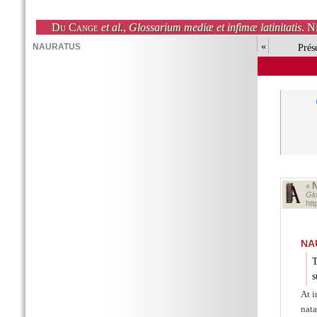
Du Cange
et al.
,
Glossarium mediæ et infimæ latinitatis
. N
«
Prés
«
Glo
ht
NA
T
s
At 
nat