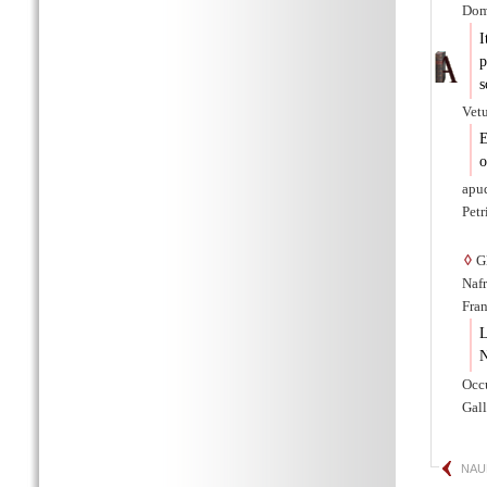
Dom
I
p
s
Vetu
E
o
apud
Petr
◊
Gl
Nafr
Fran
L
N
Occu
Gall
NAU