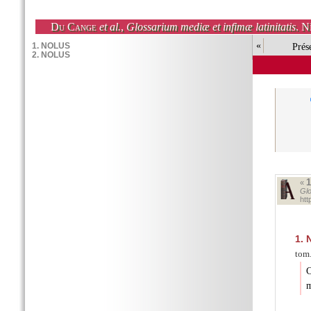
Du Cange
et al.
,
Glossarium mediæ et infimæ latinitatis
. N
«
Prés
«
Glo
ht
1.
tom.
C
m