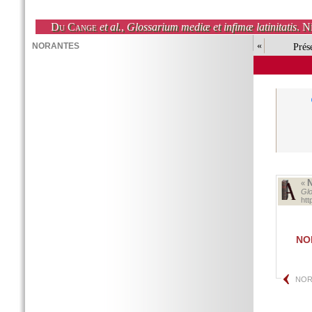
Du Cange
et al.
,
Glossarium mediæ et infimæ latinitatis
. N
«
Prés
«
Glo
ht
NO
NO