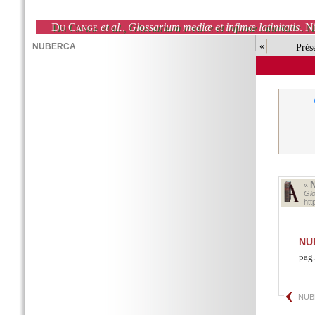
Du Cange
et al.
,
Glossarium mediæ et infimæ latinitatis
. N
«
Prés
«
Glo
ht
NU
pag.
NUB