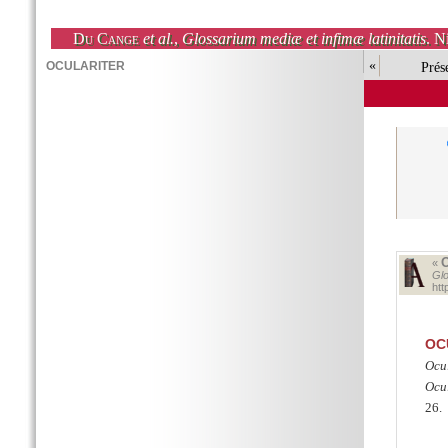
Du Cange
et al.
,
Glossarium mediæ et infimæ latinitatis
. N
«
Prés
«
Glo
ht
OC
Ocul
Ocu
26.