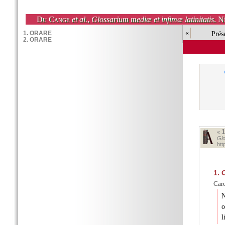
Du Cange
et al.
,
Glossarium mediæ et infimæ latinitatis
. N
«
Prés
«
Glo
ht
1.
Caro
N
o
l