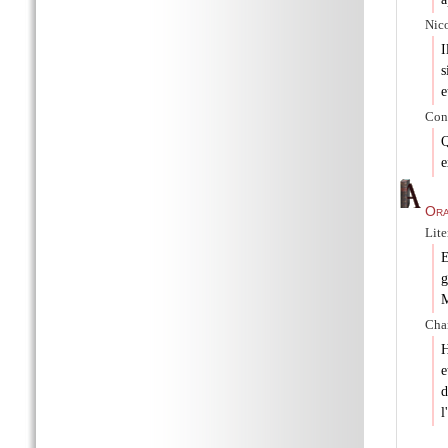
Nico
I
s
e
Con
Q
e
Ora
Lit
E
g
M
Char
H
e
d
l