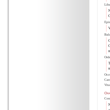
Libe
N
O
Epis
V
Bald
G
O
n
Orde
T
n
Occu
Caro
Vita
Ora
Con
N
a