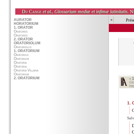
Du Cange
et al.
,
Glossarium mediæ et infimæ latinitatis
. N
«
Prés
«
Glo
ht
1.
O
Salv
D
O