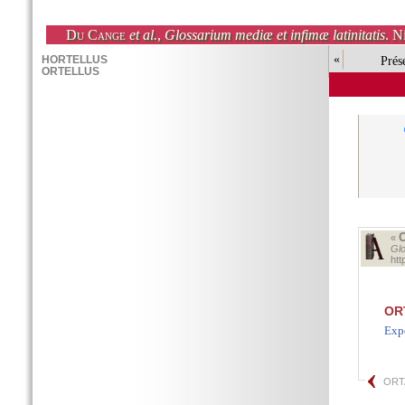
Du Cange
et al.
,
Glossarium mediæ et infimæ latinitatis
. N
«
Prés
«
Glo
ht
OR
Exp
ORT