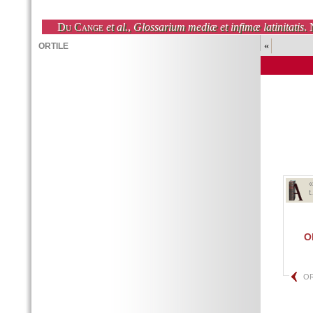
Du Cange
et al.
,
Glossarium mediæ et infimæ latinitatis
. 
«
t
O
OR