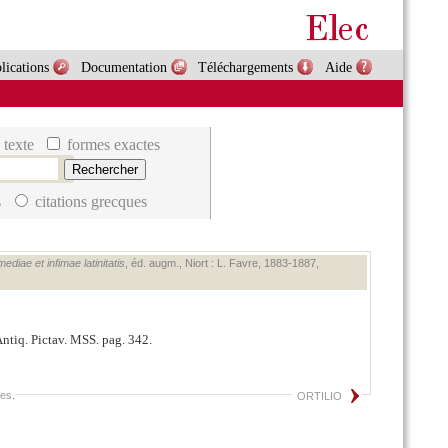
lications
Documentation
Téléchargements
Aide
 texte
formes exactes
s
citations grecques
diae et infimae latinitatis
, éd. augm., Niort : L. Favre, 1883‑1887,
Antiq. Pictav. MSS. pag. 342.
tes
.
ORTILIO