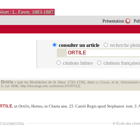
Niort : L. Favre, 1883-1887.
Présentation
Pub
consulter un article
recherche plein
citations latines
citations française
Ortile
«
» (par les Bénédictins de St. Maur, 1733–1736), dans
du Cange
,
et al.
,
Glossarium me
. 6, col. 069b.
http://ducange.enc.sorbonne.fr/ORTILE
RTILE
, ut
Ortilis
, Hortus, in Charta ann. 25. Caroli Regis apud Stephanot. tom. 3. 
©
École des char
TIGOMESTRA.