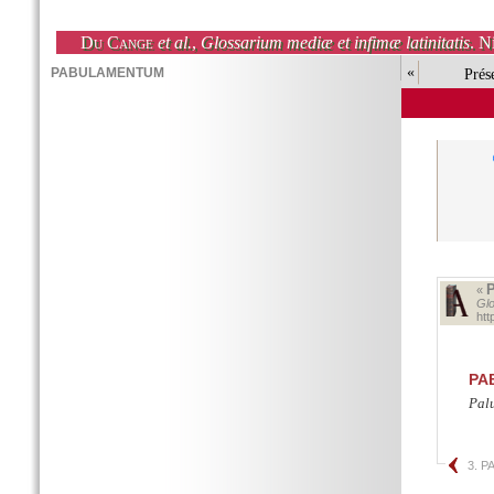
Du Cange
et al.
,
Glossarium mediæ et infimæ latinitatis
. N
«
Prés
«
Glo
ht
PA
Pal
3. 