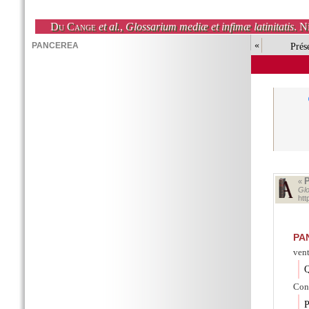
Du Cange
et al.
,
Glossarium mediæ et infimæ latinitatis
. N
«
Prés
«
Glo
ht
PA
vent
Q
Cons
P