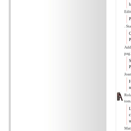
l
Edit
P
. St
Q
P
Adde
pag.
S
P
Joan
H
n
Rola
tom.
L
c
u
Matt