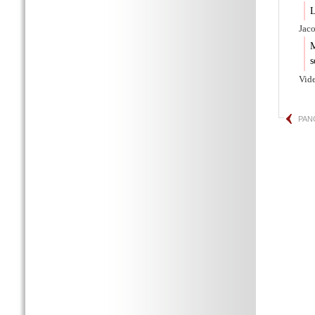
L
Jaco
M
s
Vid
PAN