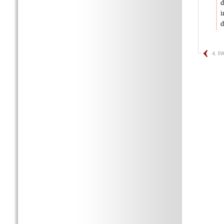
d
i
d
4. 