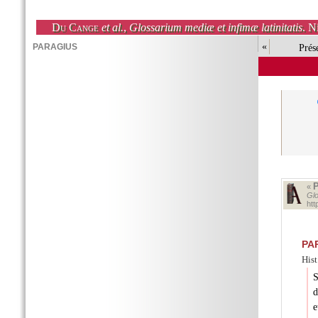
Du Cange
et al.
,
Glossarium mediæ et infimæ latinitatis
. N
«
Prés
«
Glo
ht
PA
Hist
S
d
e