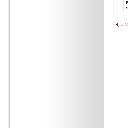
p
s
1. 