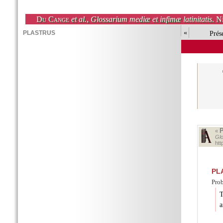
Du Cange
et al.
,
Glossarium mediæ et infimæ latinitatis
. N
«
Prés
«
Glo
ht
PL
Prob
T
a