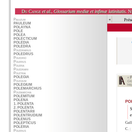
Du Cange
et al.
,
Glossarium mediæ et infimæ latinitatis
. N
«
Prés
«
Glo
htt
PO
S
e
Gal
C. :