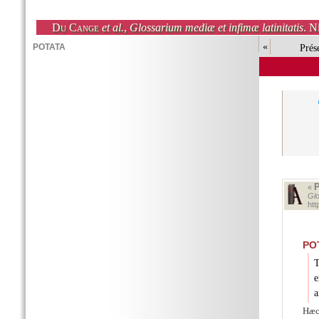
Du Cange
et al.
,
Glossarium mediæ et infimæ latinitatis
. N
«
Prés
«
Glo
ht
PO
T
e
a
Hæc