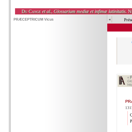
Du Cange
et al.
,
Glossarium mediæ et infimæ latinitatis
. N
«
Prés
«
Glo
ht
PR
1315
Q
P