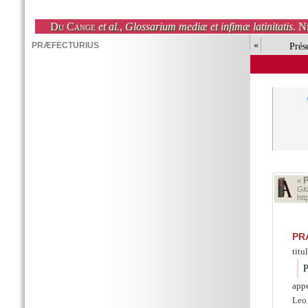
Du Cange
et al.
,
Glossarium mediæ et infimæ latinitatis
. N
«
Prés
«
Glo
ht
PR
titu
P
appe
Leo 