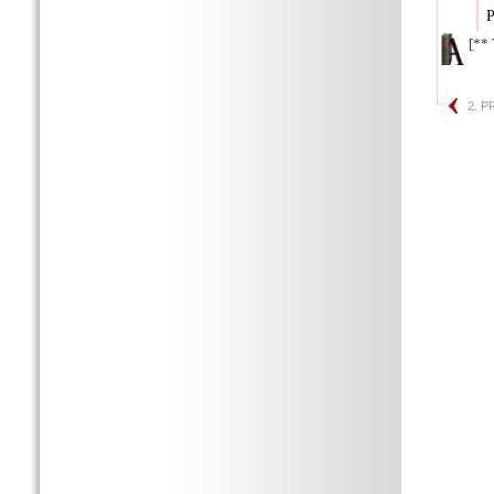
P
[** 
2. 