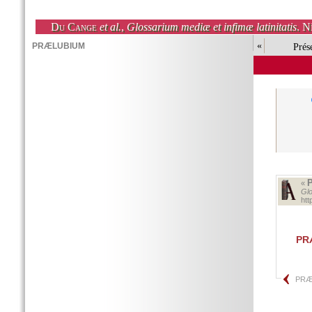
Du Cange
et al.
,
Glossarium mediæ et infimæ latinitatis
. N
«
Prés
«
Glo
ht
PR
PR