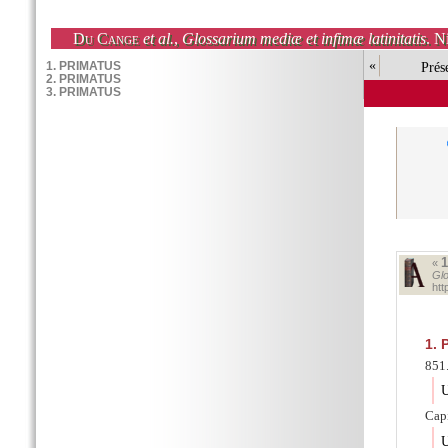
Du Cange
et al.
,
Glossarium mediæ et infimæ latinitatis
. N
«
Prés
«
Glo
ht
1.
P
851.
U
Capi
U