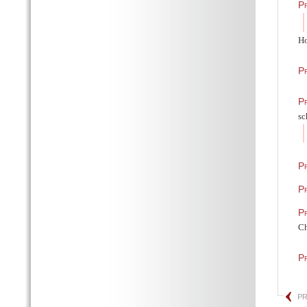
Pr
Ho
Pr
P
sc
Pr
Pr
Pr
Ch
P
PR