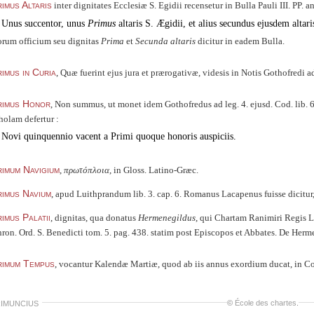
imus Altaris
inter dignitates Ecclesiæ S. Egidii recensetur in Bulla Pauli III. PP. an
Unus succentor, unus
Primus
altaris S. Ægidii, et alius secundus ejusdem altari
rum officium seu dignitas
Prima
et
Secunda altaris
dicitur in eadem Bulla.
imus in Curia
, Quæ fuerint ejus jura et prærogativæ, videsis in Notis Gothofredi ad 
rimus Honor
, Non summus, ut monet idem Gothofredus ad leg. 4. ejusd. Cod. lib. 6. 
holam defertur :
Novi quinquennio vacent a Primi quoque honoris auspiciis.
imum Navigium
,
πρωτόπλοια
, in Gloss. Latino-Græc.
imus Navium
, apud Luithprandum lib. 3. cap. 6. Romanus Lacapenus fuisse dicitur
imus Palatii
, dignitas, qua donatus
Hermenegildus
, qui Chartam Ranimiri Regis L
ron. Ord. S. Benedicti tom. 5. pag. 438. statim post Episcopos et Abbates. De Herme
rimum Tempus
, vocantur Kalendæ Martiæ, quod ab iis annus exordium ducat, in Cod.
©
École des chartes
.
IMUNCIUS