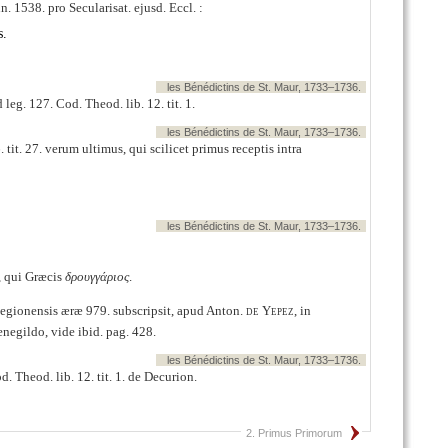
n. 1538. pro Secularisat. ejusd. Eccl. :
s.
les Bénédictins de St. Maur, 1733–1736.
leg. 127. Cod. Theod. lib. 12. tit. 1.
les Bénédictins de St. Maur, 1733–1736.
tit. 27. verum ultimus, qui scilicet primus receptis intra
les Bénédictins de St. Maur, 1733–1736.
, qui Græcis
δρουγγάριος
.
egionensis æræ 979. subscripsit, apud Anton.
de Yepez
, in
negildo, vide ibid. pag. 428.
les Bénédictins de St. Maur, 1733–1736.
 Theod. lib. 12. tit. 1. de Decurion.
2. Primus Primorum