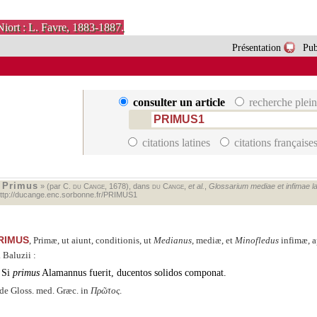
Niort : L. Favre, 1883-1887.
Présentation
Pub
consulter un article
recherche plein
citations latines
citations française
Primus
«
» (par C.
du Cange
, 1678), dans
du Cange
,
et al.
,
Glossarium mediae et infimae lat
ttp://ducange.enc.sorbonne.fr/PRIMUS1
RIMUS
, Primæ, ut aiunt, conditionis, ut
Medianus
, mediæ, et
Minofledus
infimæ, a
. Baluzii :
Si
primus
Alamannus fuerit, ducentos solidos componat.
de Gloss. med. Græc. in
Πρῶτος
.