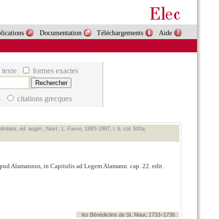
lications
Documentation
Téléchargements
Aide
 texte
formes exactes
s
citations grecques
initatis
, éd. augm., Niort : L. Favre, 1883‑1887, t. 6, col. 500a.
pud Alamannos, in Capitulis ad Legem Alamann. cap. 22. edit.
les Bénédictins de St. Maur, 1733–1736.