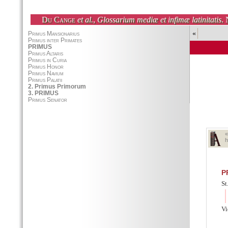
Du Cange
et al.
,
Glossarium mediæ et infimæ latinitatis
. 
«
h
P
St
Vi