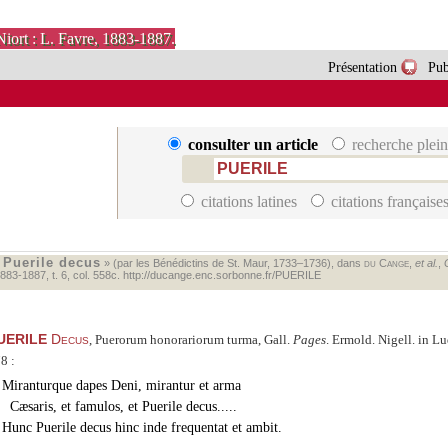
Niort : L. Favre, 1883-1887.
Présentation
Pub
consulter un article
recherche plein
citations latines
citations française
Puerile decus
«
» (par les Bénédictins de St. Maur, 1733–1736), dans
du Cange
,
et al.
,
883‑1887, t. 6, col. 558c.
http://ducange.enc.sorbonne.fr/PUERILE
UERILE
Decus
, Puerorum honorariorum turma, Gall.
Pages
. Ermold. Nigell. in Lud
8 :
Miranturque dapes Deni, mirantur et arma
Cæsaris, et famulos, et Puerile decus.....
Hunc Puerile decus hinc inde frequentat et ambit.