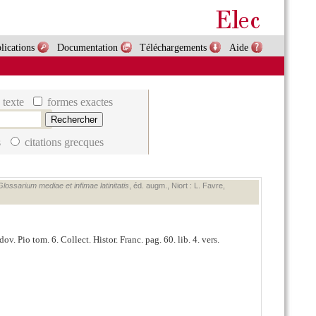
lications
Documentation
Téléchargements
Aide
 texte
formes exactes
s
citations grecques
Glossarium mediae et infimae latinitatis
, éd. augm., Niort : L. Favre,
ov. Pio tom. 6. Collect. Histor. Franc. pag. 60. lib. 4. vers.