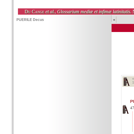
Du Cange
et al.
,
Glossarium mediæ et infimæ latinitatis
. 
«
1
P
47