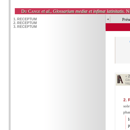
Du Cange
et al.
,
Glossarium mediæ et infimæ latinitatis
. N
«
Prés
«
Glo
ht
2.
R
sol
phar
I
p