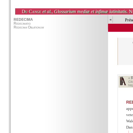
Du Cange
et al.
,
Glossarium mediæ et infimæ latinitatis
. N
«
Prés
«
Glo
ht
RE
appe
vete
Wal
Dan