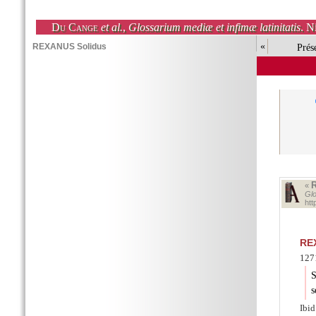
Du Cange
et al.
,
Glossarium mediæ et infimæ latinitatis
. N
«
Prés
«
Glo
ht
RE
1271
S
s
Ibid