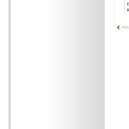
E
R
REX