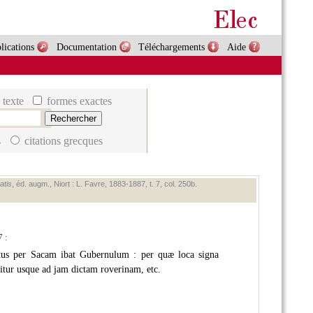
lications
Documentation
Téléchargements
Aide
 texte
formes exactes
s
citations grecques
atis
, éd. augm., Niort : L. Favre, 1883‑1887, t. 7, col. 250b.
 :
tus per Sacam ibat Gubernulum : per quæ loca signa
ditur usque ad jam dictam roverinam, etc.