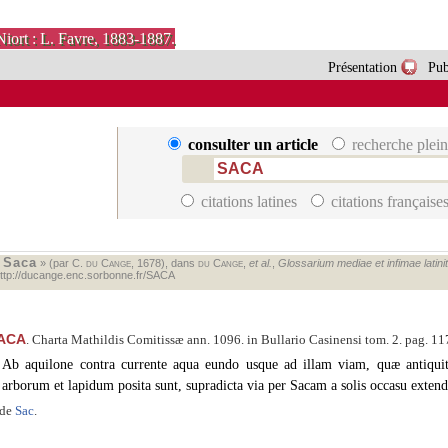
Niort : L. Favre, 1883-1887.
Présentation
Pub
consulter un article
recherche plein
citations latines
citations française
Saca
«
» (par C.
du Cange
, 1678), dans
du Cange
,
et al.
,
Glossarium mediae et infimae latinit
ttp://ducange.enc.sorbonne.fr/SACA
ACA
. Charta Mathildis Comitissæ ann. 1096. in Bullario Casinensi tom. 2. pag. 117
Ab aquilone contra currente aqua eundo usque ad illam viam, quæ antiqui
arborum et lapidum posita sunt, supradicta via per Sacam a solis occasu exten
ide
Sac
.