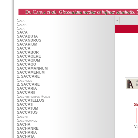
Du Cange
et al.
,
Glossarium mediæ et infimæ latinitatis
. 
«
h
S
V