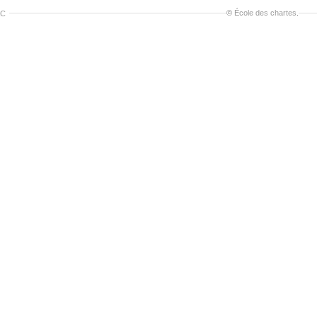
©
École des chartes
.
AC