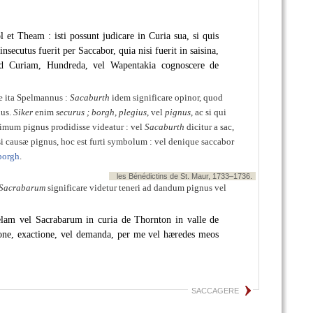
 et Theam : isti possunt judicare in Curia sua, si quis
insecutus fuerit per Saccabor, quia nisi fuerit in saisina,
t ad Curiam, Hundreda, vel Wapentakia cognoscere de
ce ita Spelmannus :
Sacaburth
idem significare opinor, quod
nus.
Siker
enim
securus ; borgh, plegius
, vel
pignus
, ac si qui
simum pignus prodidisse videatur : vel
Sacaburth
dicitur a sac,
quasi causæ pignus, hoc est furti symbolum : vel denique saccabor
borgh
.
les Bénédictins de St. Maur, 1733–1736.
r Sacrabarum
significare videtur teneri ad dandum pignus vel
elam vel Sacrabarum in curia de Thornton in valle de
ione, exactione, vel demanda, per me vel hæredes meos
SACCAGERE