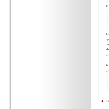
Et
Ea
ap
cu
si
di
◊
pl
S