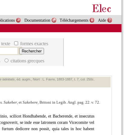
lications
Documentation
Téléchargements
Aide
 texte
formes exactes
s
citations grecques
latinitatis
, éd. augm., Niort : L. Favre, 1883‑1887, t. 7, col. 250c.
is.
Sakeber
, et
Sakebere
, Britoni in Legib. Angl. pag. 22. v. 72.
cinio, scilicet Hondhabende, et Bacberende, et insecutus
ta cognoverit, se inde esse latronem coram Vicecomite vel
urtum dedicere non possit, quia tales in hoc habent