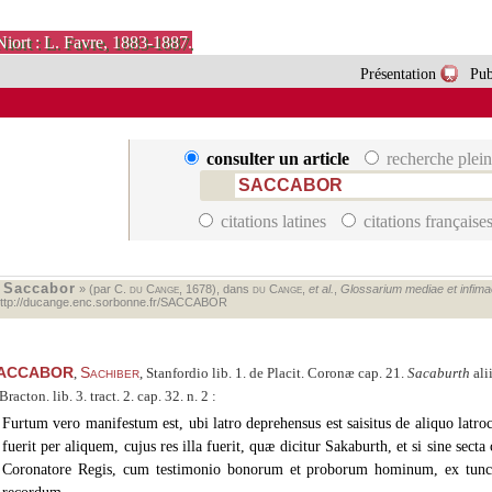
Niort : L. Favre, 1883-1887.
Présentation
Pub
consulter un article
recherche plein
citations latines
citations française
Saccabor
«
» (par C.
du Cange
, 1678), dans
du Cange
,
et al.
,
Glossarium mediae et infimae 
ttp://ducange.enc.sorbonne.fr/SACCABOR
ACCABOR
Sachiber
,
, Stanfordio lib. 1. de Placit. Coronæ cap. 21.
Sacaburth
ali
 Bracton. lib. 3. tract. 2. cap. 32. n. 2 :
Furtum vero manifestum est, ubi latro deprehensus est saisitus de aliquo latro
fuerit per aliquem, cujus res illa fuerit, quæ dicitur Sakaburth, et si sine sec
Coronatore Regis, cum testimonio bonorum et proborum hominum, ex tunc f