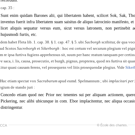
recordum.
 cap. 35 :
Sunt enim quidam Barones alii, qui libertatem habent, scilicet Sok, Sak, Thol
inventus fuerit infra libertatem suam saisitus de aliquo latrocinio manifesto, et 
licet aliquis sequatur versus eum, sicut versus latronem, non pertinebi
hujusmodi furtis, etc.
dem habet Fleta lib. 1. cap. 38. § 1. cap. 47. § 5. ubi
Sacborgh
scribitur, de qua vo
ud Scotos
Sacreborgh
et
Sikerborgh
: hoc est certum vel securum plegium vel pig
m re ipsa furtiva fugiens apprehensus sit, suum per hanc reatum tanquam per certis
ve saca, i. lis, causa, prosecutio, et burgh, pignus, propterea, quod res furtiva sit 
citur quasi causam ferens, vel prosequens vel litis prosequendæ plegius. Vide
Siker
Huc etiam spectat vox
Sacrabarum
apud eumd. Spelmannum ; ubi
implacitari pe
egium de stando juri :
Concedo etiam quod nec Prior nec tenentes sui per aliquam actionem, quer
Pickering, nec alibi ubicunque in com. Ebor implacitentur, nec aliqua occas
distringentur.
©
École des chartes
.
ACCA