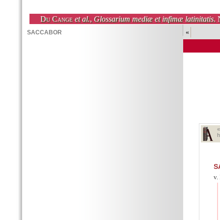
Du Cange
et al.
,
Glossarium mediæ et infimæ latinitatis
. 
«
h
S
v.