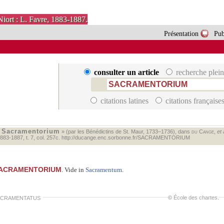
Niort : L. Favre, 1883-1887.
Présentation
Pub
consulter un article
recherche plein
citations latines
citations française
Sacramentorium
«
» (par les Bénédictins de St. Maur, 1733–1736), dans
du Cange
,
et 
883‑1887, t. 7, col. 257c.
http://ducange.enc.sorbonne.fr/SACRAMENTORIUM
ACRAMENTORIUM
. Vide in
Sacramentum
.
©
École des chartes
.
ACRAMENTATUS