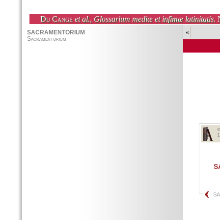
Du Cange
et al.
,
Glossarium mediæ et infimæ latinitatis
. 
«
1
S
S