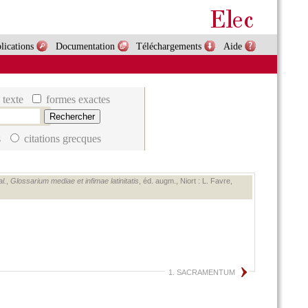
lications
Documentation
Téléchargements
Aide
 texte
formes exactes
s
citations grecques
al.
,
Glossarium mediae et infimae latinitatis
, éd. augm., Niort : L. Favre,
1. SACRAMENTUM