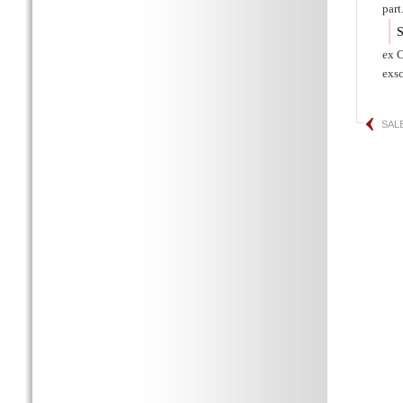
part
S
ex C
exsc
SAL