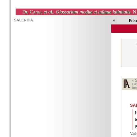
Du Cange
et al.
,
Glossarium mediæ et infimæ latinitatis
. N
«
Prés
«
Glo
ht
SA
I
l
p
Vad