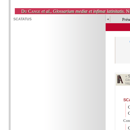
Du Cange
et al.
,
Glossarium mediæ et infimæ latinitatis
. N
«
Prés
«
Glo
ht
SC
C
C
Conc
C