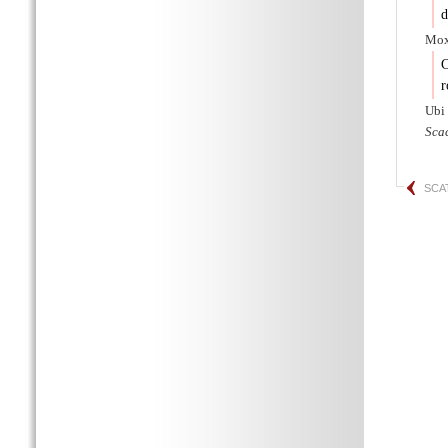
d
Mox
C
r
Ubi
Sca
SCA