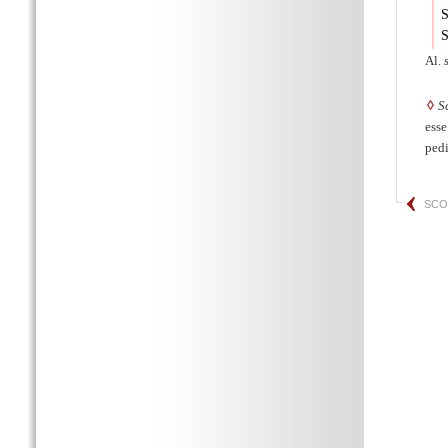
S
S
Al.
◊
S
esse
ped
SCO