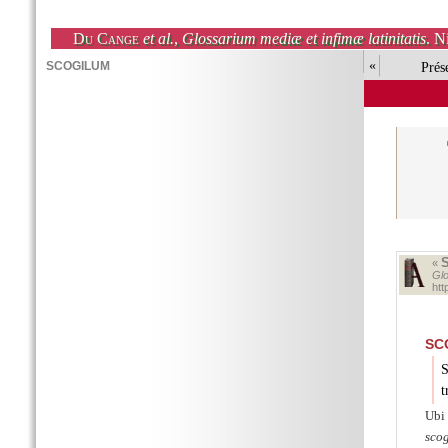
Du Cange
et al.
,
Glossarium mediæ et infimæ latinitatis
. N
«
Prés
«
Glo
ht
SC
S
t
Ubi
sco