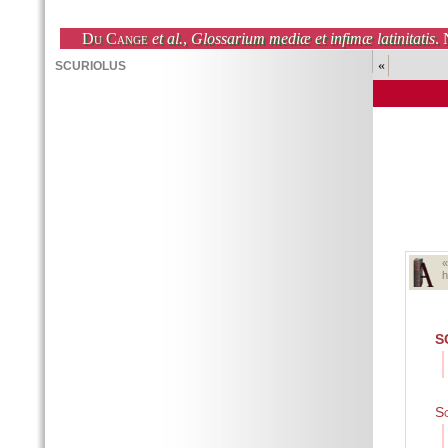
Du Cange
et al.
,
Glossarium mediæ et infimæ latinitatis
. 
«
h
S
S