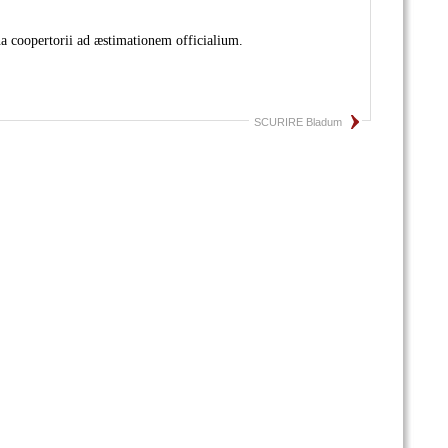
nna coopertorii ad æstimationem officialium.
SCURIRE Bladum