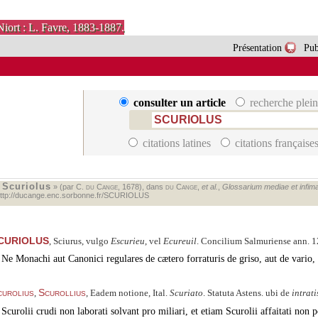
Niort : L. Favre, 1883-1887.
Présentation
Pub
consulter un article
recherche plein
citations latines
citations française
Scuriolus
«
» (par C.
du Cange
, 1678), dans
du Cange
,
et al.
,
Glossarium mediae et infimae
ttp://ducange.enc.sorbonne.fr/SCURIOLUS
CURIOLUS
, Sciurus, vulgo
Escurieu
, vel
Ecureuil
. Concilium Salmuriense ann. 1
Ne Monachi aut Canonici regulares de cætero forraturis de griso, aut de vario, au
curolius
Scurollius
,
, Eadem notione, Ital.
Scuriato
. Statuta Astens. ubi de
intrati
Scurolii crudi non laborati solvant pro miliari, et etiam Scurolii affaitati non po