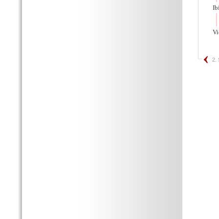
Ib
V
2.