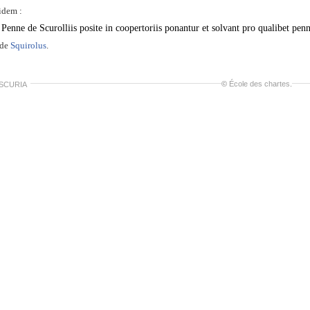
idem :
Penne de Scurolliis posite in coopertoriis ponantur et solvant pro qualibet pe
ide
Squirolus
.
©
École des chartes
.
 SCURIA