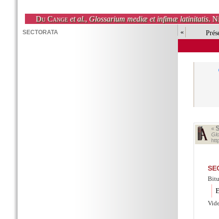
Du Cange
et al.
,
Glossarium mediæ et infimæ latinitatis
. N
«
Prés
«
Glo
ht
SE
Bitu
E
Vid