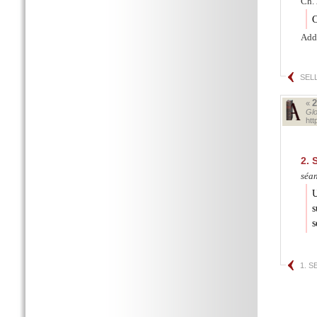
Ch. 
C
Add
SEL
«
Glo
ht
2.
S
séa
U
s
s
1. 