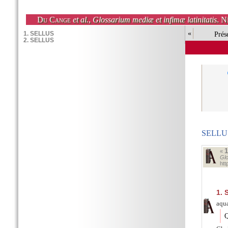
Du Cange
et al.
,
Glossarium mediæ et infimæ latinitatis
. N
«
Prés
SELLU
«
Glo
ht
1.
S
aqua
Q