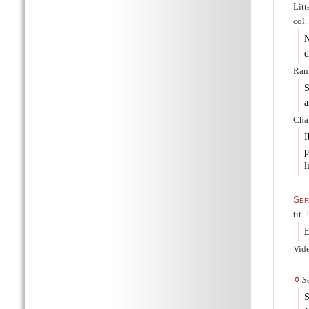
Litt
col.
N
d
Ranf
S
a
Char
I
p
l
Ser
tit. 
E
Vid
◊
S
S