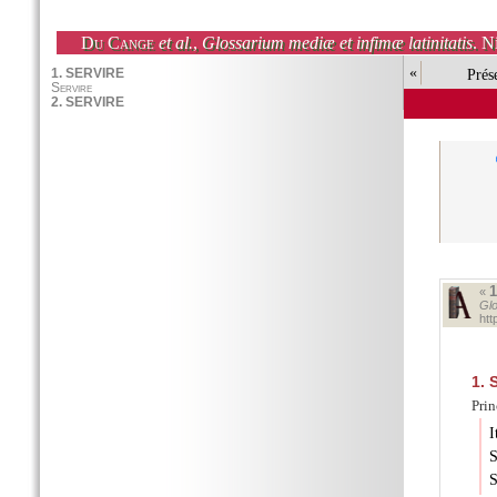
Du Cange
et al.
,
Glossarium mediæ et infimæ latinitatis
. N
«
Prés
«
Glo
ht
1.
S
Pri
I
S
S