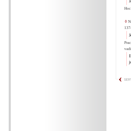
J
Hoc
◊
No
1374
J
Prac
vadi
I
j
SER