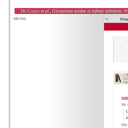
Du Cange
et al.
,
Glossarium mediæ et infimæ latinitatis
. N
«
Prés
«
Glo
htt
SI
lib.
C
e
Ubi