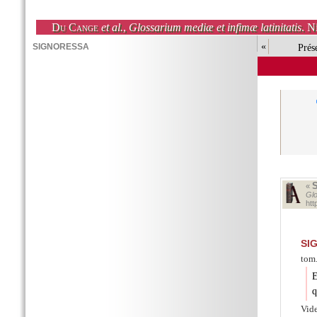
Du Cange
et al.
,
Glossarium mediæ et infimæ latinitatis
. N
«
Prés
«
Glo
ht
SI
tom.
E
q
Vid