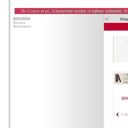
Du Cange
et al.
,
Glossarium mediæ et infimæ latinitatis
. N
«
Prés
«
Glo
ht
SO
3. 