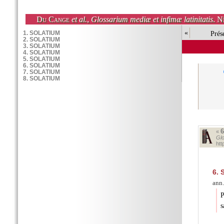
Du Cange
et al.
,
Glossarium mediæ et infimæ latinitatis
. N
«
Prés
«
Glo
ht
6.
S
ann.
P
s