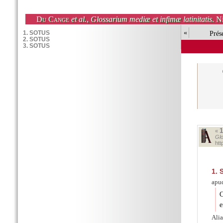
Du Cange
et al.
,
Glossarium mediæ et infimæ latinitatis
. N
«
Prés
«
Glo
ht
1.
S
apu
C
e
Ali