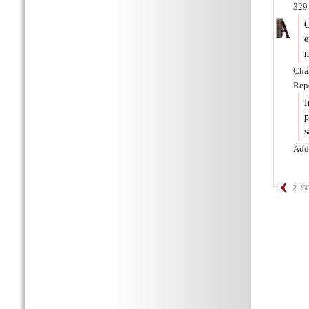
329 
C
e
m
Cha
Repe
I
p
s
Adde
2. 