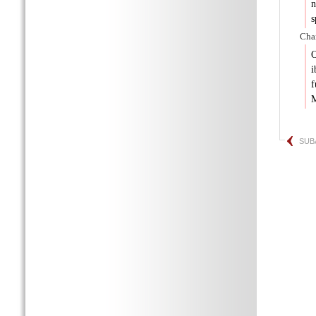
n
s
Char
O
i
f
M
SUB