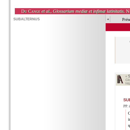
Du Cange
et al.
,
Glossarium mediæ et infimæ latinitatis
. N
«
Prés
«
Glo
ht
SU
PP. 
C
i
s