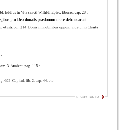
libi. Eddius in Vita sancti Wilfridi Episc. Eborac. cap. 23 :
a Regibus pro Deo donatis prædonum more defraudarent.
go-Austr. col. 214. Bonis immobilibus opponi videtur in Charta
r.
om. 3. Analect. pag. 115 :
692. Capitul. lib. 2. cap. 44. etc.
6. SUBSTANTIA