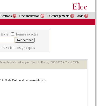
lications
Documentation
Téléchargements
Aide
 texte
formes exactes
s
citations grecques
mae latinitatis
, éd. augm., Niort : L. Favre, 1883‑1887, t. 7, col. 638b.
7. D. de Dolo malo et metu (44, 4.) :