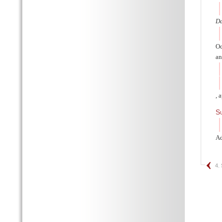
Da
Oc
an
, 
Su
Ad
4.