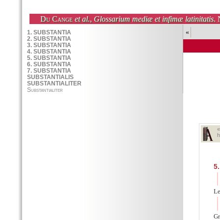
Du Cange
et al.
,
Glossarium mediæ et infimæ latinitatis
. 
«
h
5.
Le
Gr