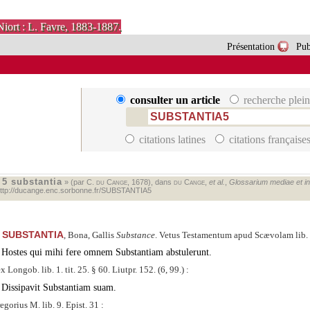
Niort : L. Favre, 1883-1887.
Présentation
Pub
consulter un article
recherche plein
citations latines
citations française
5 substantia
«
» (par C.
du Cange
, 1678), dans
du Cange
,
et al.
,
Glossarium mediae et infi
ttp://ducange.enc.sorbonne.fr/SUBSTANTIA5
SUBSTANTIA
, Bona, Gallis
Substance
. Vetus Testamentum apud Scævolam lib. 1
Hostes qui mihi fere omnem Substantiam abstulerunt.
x Longob. lib. 1. tit. 25. § 60. Liutpr. 152. (6, 99.) :
Dissipavit Substantiam suam.
egorius M. lib. 9. Epist. 31 :