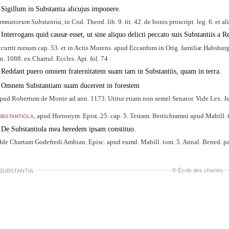
Sigillum in Substantia alicujus imponere.
mnatorum Substantia
, in Cod. Theod. lib. 9. tit. 42. de bonis proscript. leg. 6. et a
Interrogans quid causæ esset, ut sine aliquo delicti peccato suis Substantiis 
currit rursum cap. 53. et in Actis Murens. apud Eccardum in Orig. familiæ Habsbur
n. 1088. ex Chartul. Eccles. Apt. fol. 74 :
Reddant puero omnem fraternitatem suam tam in Substantiis, quam in terra.
Omnem Substantiam suam ducerent in forestem
apud Robertum de Monte ad ann. 1173. Utitur etiam non semel Senator. Vide Lex. Ju
bstantiola
, apud Hieronym. Epist. 25. cap. 5. Testam. Bertichramni apud Mabill. t
De Substantiola mea heredem ipsam constituo.
de Chartam Godefredi Ambian. Episc. apud eumd. Mabill. tom. 5. Annal. Bened. pag. 
©
École des chartes
.
 SUBSTANTIA