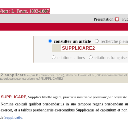
Niort : L. Favre, 1883-1887.
Présentation
Pub
consulter un article
recherche plein
citations latines
citations française
2 supplicare
«
» (par P.
Carpentier
, 1766), dans
du Cange
,
et al.
,
Glossarium mediae et in
ttp://ducange.enc.sorbonne.fr/SUPPLICARE2
SUPPLICARE
, Supplici libello agere, practicis nostris
Se pourvoir par requeste
Nomine capituli quilibet præbendarius in suo tempore regens præbendam s
exercet, et a talibus præbendariis exercentibus Supplicatur ad capitulum et non 
ide
Supplicatio
.