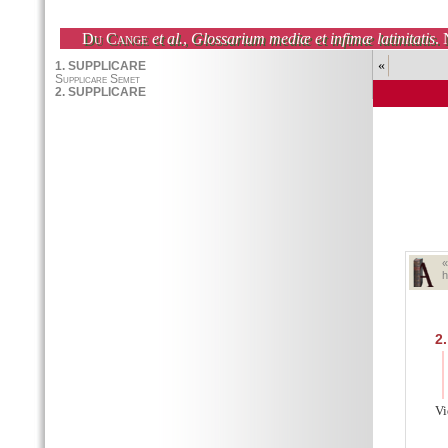
Du Cange
et al.
,
Glossarium mediæ et infimæ latinitatis
. 
«
h
2.
V