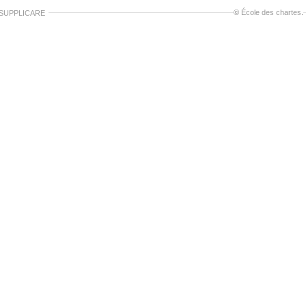
©
École des chartes
.
 SUPPLICARE