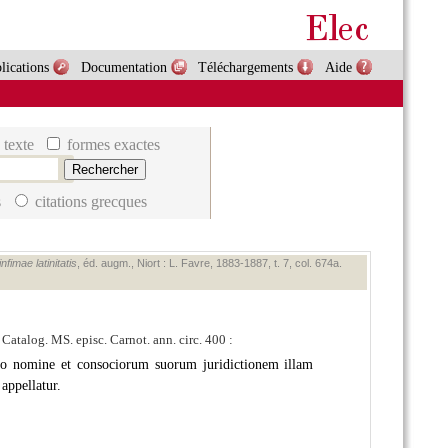
lications
Documentation
Téléchargements
Aide
 texte
formes exactes
s
citations grecques
fimae latinitatis
, éd. augm., Niort : L. Favre, 1883‑1887, t. 7, col. 674a.
. Catalog. MS. episc. Carnot. ann. circ. 400 :
uo nomine et consociorum suorum juridictionem illam
appellatur.