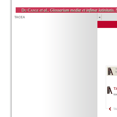
Du Cange
et al.
,
Glossarium mediæ et infimæ latinitatis
. 
«
h
T
to
T