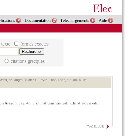
lications
Documentation
Téléchargements
Aide
 texte
formes exactes
s
citations grecques
tatis
, éd. augm., Niort : L. Favre, 1883‑1887, t. 8, col. 010c.
i Aragon. pag. 43. v. in Instrumentis Gall. Christ. novæ edit.
TACELLUS