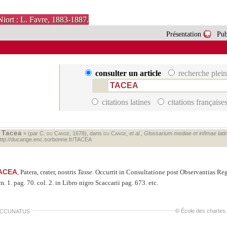
Niort : L. Favre, 1883-1887.
Présentation
Pub
consulter un article
recherche plein
citations latines
citations française
Tacea
«
» (par C.
du Cange
, 1678), dans
du Cange
,
et al.
,
Glossarium mediae et infimae latini
ttp://ducange.enc.sorbonne.fr/TACEA
ACEA
, Patera, crater, nostris
Tasse
.
Occurrit in Consultatione post Observantias Regn
m. 1. pag. 70. col. 2. in Libro nigro Scaccarii pag. 673. etc.
©
École des chartes
.
ACCUNATUS