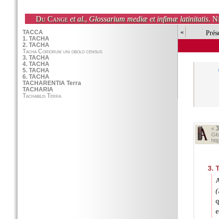
Du Cange
et al.
,
Glossarium mediæ et infimæ latinitatis
. N
«
Prés
«
Glo
ht
3.
T
A
(
q
e